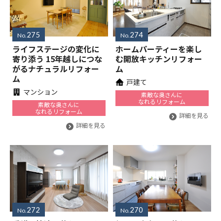
275
274
No.
No.
ライフステージの変化に
ホームパーティーを楽し
寄り添う 15年越しにつな
む開放キッチンリフォー
がるナチュラルリフォー
ム
ム
戸建て
マンション
素敵な奥さんに
なれるリフォーム
素敵な奥さんに
なれるリフォーム
詳細を見る
詳細を見る
272
270
No.
No.