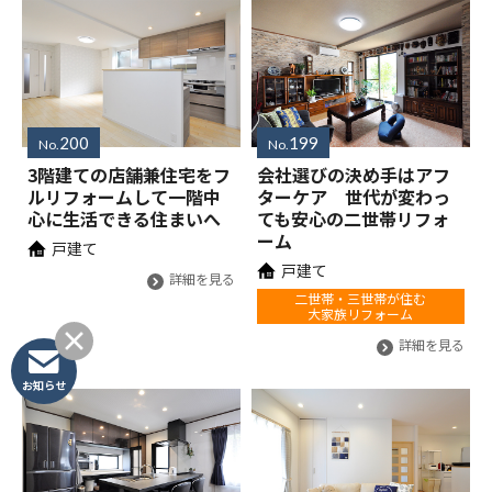
200
199
No.
No.
3階建ての店舗兼住宅をフ
会社選びの決め手はアフ
ルリフォームして一階中
ターケア 世代が変わっ
心に生活できる住まいへ
ても安心の二世帯リフォ
ーム
戸建て
戸建て
詳細を見る
二世帯・三世帯が住む
大家族リフォーム
詳細を見る
お知らせ