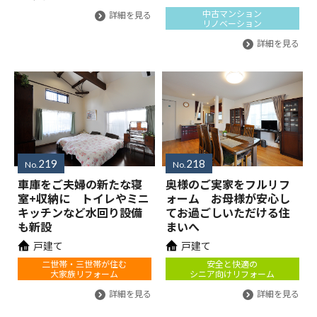
中古マンション
詳細を見る
リノベーション
詳細を見る
219
218
No.
No.
車庫をご夫婦の新たな寝
奥様のご実家をフルリフ
室+収納に トイレやミニ
ォーム お母様が安心し
キッチンなど水回り設備
てお過ごしいただける住
も新設
まいへ
戸建て
戸建て
二世帯・三世帯が住む
安全と快適の
大家族リフォーム
シニア向けリフォーム
詳細を見る
詳細を見る