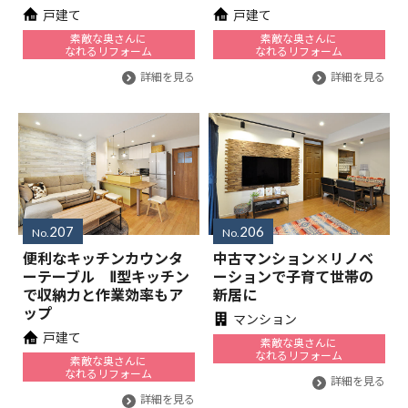
戸建て
戸建て
素敵な奥さんに
素敵な奥さんに
なれるリフォーム
なれるリフォーム
詳細を見る
詳細を見る
207
206
No.
No.
便利なキッチンカウンタ
中古マンション×リノベ
ーテーブル Ⅱ型キッチン
ーションで子育て世帯の
で収納力と作業効率もア
新居に
ップ
マンション
戸建て
素敵な奥さんに
なれるリフォーム
素敵な奥さんに
なれるリフォーム
詳細を見る
詳細を見る