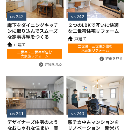
243
242
No.
No.
廊下をダイニングキッチ
２つのLDKで互いに快適
ンに取り込んでスムーズ
な二世帯住宅リフォーム
な家事導線をつくる
戸建て
戸建て
二世帯・三世帯が住む
大家族リフォーム
二世帯・三世帯が住む
大家族リフォーム
詳細を見る
詳細を見る
241
240
No.
No.
デザイナーズ住宅のよう
駅チカ中古マンションを
なおしゃれな住まい 豊
リノベーション 新米パ