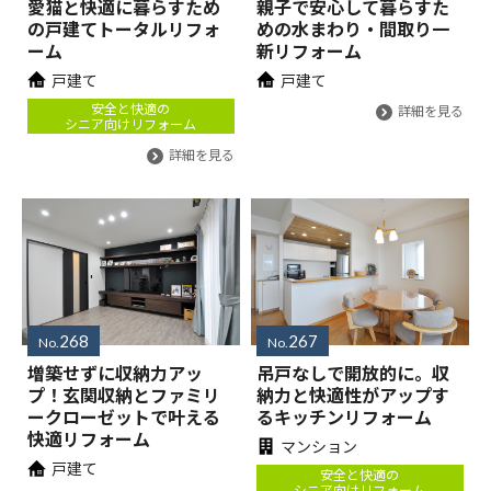
愛猫と快適に暮らすため
親子で安心して暮らすた
の戸建てトータルリフォ
めの水まわり・間取り一
ーム
新リフォーム
戸建て
戸建て
安全と快適の
詳細を見る
シニア向けリフォーム
詳細を見る
268
267
No.
No.
増築せずに収納力アッ
吊戸なしで開放的に。収
プ！玄関収納とファミリ
納力と快適性がアップす
ークローゼットで叶える
るキッチンリフォーム
快適リフォーム
マンション
戸建て
安全と快適の
シニア向けリフォーム