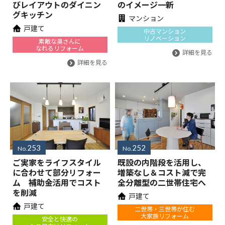
びレイアウトのダイニン
のイメージ一新
グキッチン
マンション
戸建て
中古マンション
リノベーション
素敵な奥さんに
なれるリフォーム
詳細を見る
詳細を見る
253
252
No.
No.
ご実家をライフスタイル
既設の内階段を活用し、
に合わせて部分リフォー
増築なし＆コスト減で完
ム 補助金活用でコスト
全分離型の二世帯住宅へ
を削減
戸建て
戸建て
二世帯・三世帯が住む
大家族リフォーム
安全と快適の