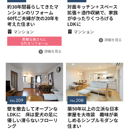
約30年間暮らしてきたマ
対面キッチン＋スペース
ンションのリフォーム
拡張＋造作収納で、家族
60代ご夫婦が次の20年を
がゆったりくつろげる
考えた住まい
LDKに
マンション
マンション
素敵な奥さんに
詳細を見る
なれるリフォーム
詳細を見る
209
208
No.
No.
壁を撤去してオープンな
築50年以上の立派な日本
LDKに 床は愛犬の足に
家屋を大改装 趣味が楽
優しい滑らないフローリ
しめるシンプルモダンな
ング
住まい