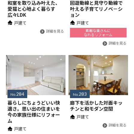
和室を取り込み叶えた、
回遊動線と見守り動線で
愛猫と心地よく暮らす
叶える子育てリノベ－シ
広々LDK
ョン
戸建て
戸建て
素敵な奥さんに
詳細を見る
なれるリフォーム
詳細を見る
284
283
No.
No.
暮らしにちょうどいい快
廊下を活かした対面キッ
適さ。思い出の住まいを
チンと和モダン空間
今の家族仕様にリフォー
戸建て
ム
詳細を見る
戸建て