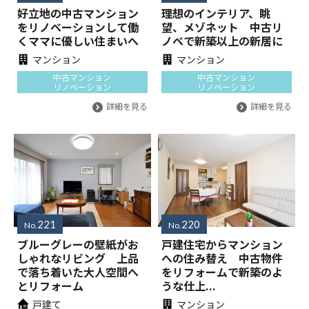
好立地の中古マンション
理想のインテリア、眺
をリノベーションして働
望、メゾネット 中古リ
くママに優しい住まいへ
ノベで新築以上の新居に
マンション
マンション
中古マンション
中古マンション
リノベーション
リノベーション
詳細を見る
詳細を見る
221
220
No.
No.
ブルーグレーの壁紙がお
戸建住宅からマンション
しゃれなリビング 上品
への住み替え 中古物件
で落ち着いた大人空間へ
をリフォームで新築のよ
とリフォーム
うな仕上...
戸建て
マンション