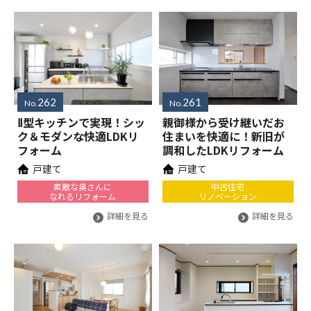
262
261
No.
No.
Ⅱ型キッチンで実現！シッ
親御様から受け継いだお
ク＆モダンな快適LDKリ
住まいを快適に！新旧が
フォーム
調和したLDKリフォーム
戸建て
戸建て
素敵な奥さんに
中古住宅
なれるリフォーム
リノベーション
詳細を見る
詳細を見る