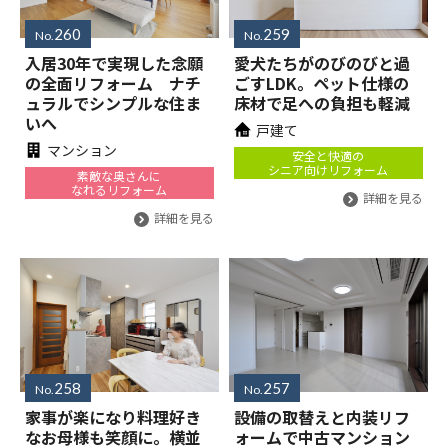
260
259
No.
No.
入居30年で実現した念願
愛犬たちがのびのびと過
の全面リフォーム ナチ
ごすLDK。ペット仕様の
ュラルでシンプルな住ま
床材で足への負担も軽減
いへ
戸建て
マンション
安全と快適の
シニア向けリフォーム
素敵な奥さんに
なれるリフォーム
詳細を見る
詳細を見る
258
257
No.
No.
家事が楽になり料理好き
設備の取替えと内装リフ
なお母様も笑顔に。横並
ォームで中古マンション