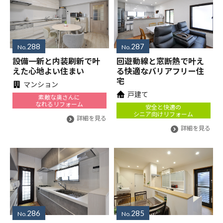
288
287
No.
No.
設備一新と内装刷新で叶
回遊動線と窓断熱で叶え
えた心地よい住まい
る快適なバリアフリー住
宅
マンション
戸建て
素敵な奥さんに
なれるリフォーム
安全と快適の
シニア向けリフォーム
詳細を見る
詳細を見る
286
285
No.
No.