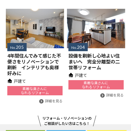
205
204
No.
No.
4年間住んでみて感じた不
設備を刷新し心地よい住
便さをリノベーションで
まいへ 完全分離型の二
刷新 インテリアも奥様
世帯リフォーム
好みに
戸建て
戸建て
素敵な奥さんに
なれるリフォーム
素敵な奥さんに
なれるリフォーム
詳細を見る
詳細を見る
リフォーム・リノベーションの
ご相談がしたい方はこちら！