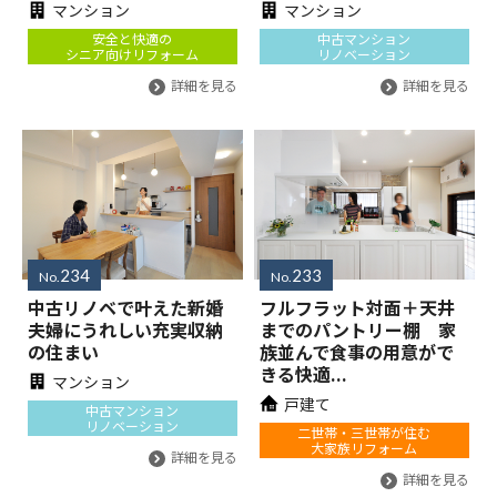
マンション
マンション
安全と快適の
中古マンション
シニア向けリフォーム
リノベーション
詳細を見る
詳細を見る
234
233
No.
No.
中古リノベで叶えた新婚
フルフラット対面＋天井
夫婦にうれしい充実収納
までのパントリー棚 家
の住まい
族並んで食事の用意がで
きる快適...
マンション
戸建て
中古マンション
リノベーション
二世帯・三世帯が住む
大家族リフォーム
詳細を見る
詳細を見る