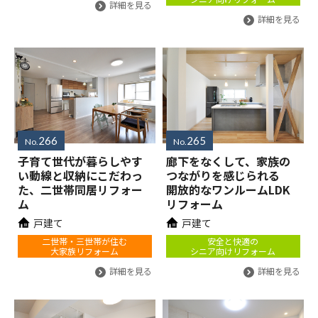
詳細を見る
詳細を見る
266
265
No.
No.
子育て世代が暮らしやす
廊下をなくして、家族の
い動線と収納にこだわっ
つながりを感じられる
た、二世帯同居リフォー
開放的なワンルームLDK
ム
リフォーム
戸建て
戸建て
二世帯・三世帯が住む
安全と快適の
大家族リフォーム
シニア向けリフォーム
詳細を見る
詳細を見る