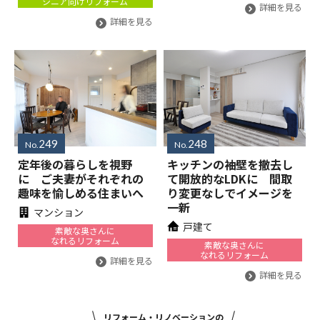
シニア向けリフォーム
詳細を見る
詳細を見る
249
248
No.
No.
定年後の暮らしを視野
キッチンの袖壁を撤去し
に ご夫妻がそれぞれの
て開放的なLDKに 間取
趣味を愉しめる住まいへ
り変更なしでイメージを
一新
マンション
戸建て
素敵な奥さんに
なれるリフォーム
素敵な奥さんに
なれるリフォーム
詳細を見る
詳細を見る
リフォーム・リノベーションの