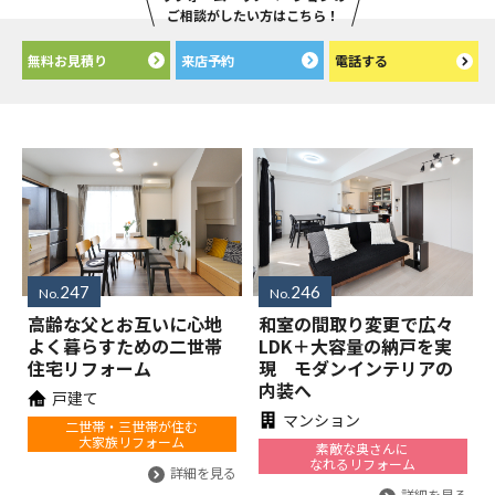
ご相談がしたい方はこちら！
無料お見積り
来店予約
電話する
247
246
No.
No.
高齢な父とお互いに心地
和室の間取り変更で広々
よく暮らすための二世帯
LDK＋大容量の納戸を実
住宅リフォーム
現 モダンインテリアの
内装へ
戸建て
マンション
二世帯・三世帯が住む
大家族リフォーム
素敵な奥さんに
なれるリフォーム
詳細を見る
詳細を見る