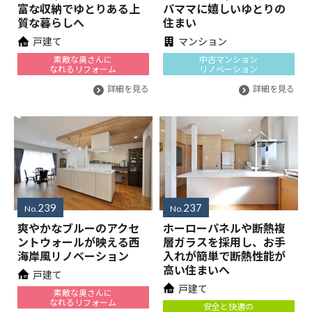
富な収納でゆとりある上
パママに嬉しいゆとりの
質な暮らしへ
住まい
戸建て
マンション
素敵な奥さんに
中古マンション
なれるリフォーム
リノベーション
詳細を見る
詳細を見る
239
237
No.
No.
爽やかなブルーのアクセ
ホーローパネルや断熱複
ントウォールが映える西
層ガラスを採用し、お手
海岸風リノベーション
入れが簡単で断熱性能が
高い住まいへ
戸建て
戸建て
素敵な奥さんに
なれるリフォーム
安全と快適の