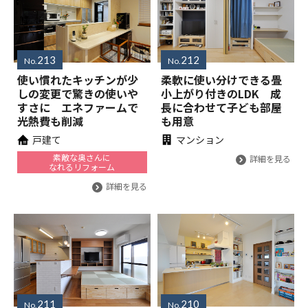
213
212
No.
No.
使い慣れたキッチンが少
柔軟に使い分けできる畳
しの変更で驚きの使いや
小上がり付きのLDK 成
すさに エネファームで
長に合わせて子ども部屋
光熱費も削減
も用意
戸建て
マンション
素敵な奥さんに
詳細を見る
なれるリフォーム
詳細を見る
211
210
No.
No.