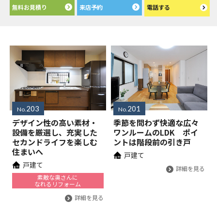
無料お見積り
来店予約
電話する
203
201
No.
No.
デザイン性の高い素材・
季節を問わず快適な広々
設備を厳選し、充実した
ワンルームのLDK ポイ
セカンドライフを楽しむ
ントは階段前の引き戸
住まいへ
戸建て
戸建て
詳細を見る
素敵な奥さんに
なれるリフォーム
詳細を見る