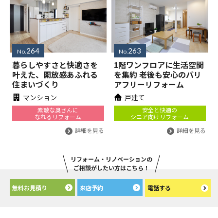
264
263
No.
No.
暮らしやすさと快適さを
1階ワンフロアに生活空間
叶えた、開放感あふれる
を集約 老後も安心のバリ
住まいづくり
アフリーリフォーム
マンション
戸建て
素敵な奥さんに
安全と快適の
なれるリフォーム
シニア向けリフォーム
詳細を見る
詳細を見る
リフォーム・リノベーションの
ご相談がしたい方はこちら！
無料お見積り
来店予約
電話する