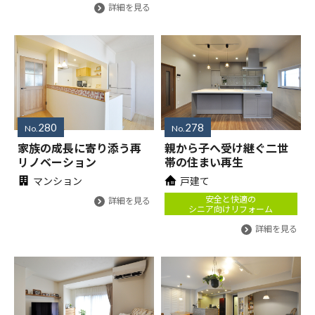
詳細を見る
280
278
No.
No.
家族の成長に寄り添う再
親から子へ受け継ぐ二世
リノベーション
帯の住まい再生
マンション
戸建て
安全と快適の
詳細を見る
シニア向けリフォーム
詳細を見る