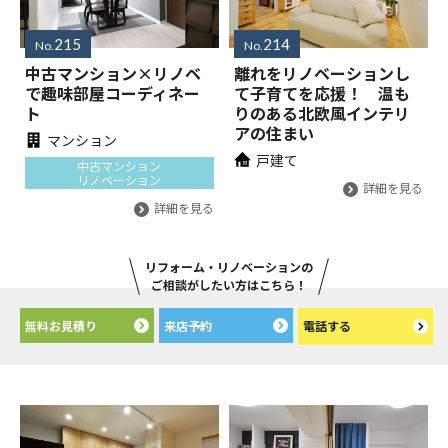
215
214
No.
No.
中古マンション×リノベ
離れをリノベーションし
で趣味部屋コーディネー
て子育てを応援！ 温も
ト
りのある北欧風インテリ
アの住まい
マンション
戸建て
中古マンション
リノベーション
詳細を見る
詳細を見る
リフォーム・リノベーションの
ご相談がしたい方はこちら！
無料お見積り
来店予約
電話する