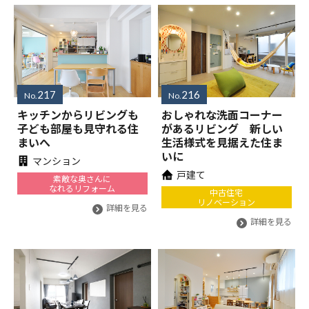
217
216
No.
No.
キッチンからリビングも
おしゃれな洗面コーナー
子ども部屋も見守れる住
があるリビング 新しい
まいへ
生活様式を見据えた住ま
いに
マンション
戸建て
素敵な奥さんに
なれるリフォーム
中古住宅
リノベーション
詳細を見る
詳細を見る