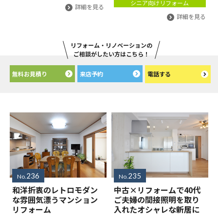
シニア向けリフォーム
詳細を見る
詳細を見る
リフォーム・リノベーションの
ご相談がしたい方はこちら！
無料お見積り
来店予約
電話する
236
235
No.
No.
和洋折衷のレトロモダン
中古×リフォームで40代
な雰囲気漂うマンション
ご夫婦の間接照明を取り
リフォーム
入れたオシャレな新居に