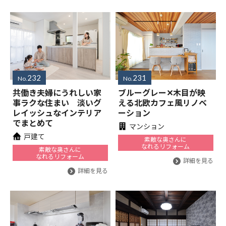
232
231
No.
No.
共働き夫婦にうれしい家
ブルーグレー✕木目が映
事ラクな住まい 淡いグ
える北欧カフェ風リノベ
レイッシュなインテリア
ーション
でまとめて
マンション
戸建て
素敵な奥さんに
なれるリフォーム
素敵な奥さんに
なれるリフォーム
詳細を見る
詳細を見る