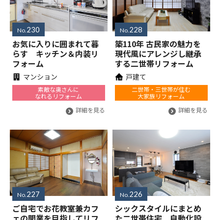
230
228
No.
No.
お気に入りに囲まれて暮
築110年 古民家の魅力を
らす キッチン＆内装リ
現代風にアレンジし継承
フォーム
する二世帯リフォーム
マンション
戸建て
素敵な奥さんに
二世帯・三世帯が住む
なれるリフォーム
大家族リフォーム
詳細を見る
詳細を見る
227
226
No.
No.
ご自宅でお花教室兼カフ
シックスタイルにまとめ
ェの開業を目指してリフ
た二世帯住宅 自動化設