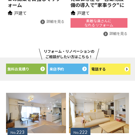
ォーム
備の導入で"家事ラク"に
戸建て
戸建て
素敵な奥さんに
詳細を見る
なれるリフォーム
詳細を見る
リフォーム・リノベーションの
ご相談がしたい方はこちら！
無料お見積り
来店予約
電話する
223
222
No.
No.