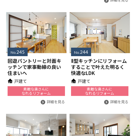
245
244
No.
No.
回遊パントリーと対面キ
Ⅱ型キッチンにリフォーム
ッチンで家事動線の良い
することで叶えた明るく
住まいへ
快適なLDK
戸建て
戸建て
素敵な奥さんに
素敵な奥さんに
なれるリフォーム
なれるリフォーム
詳細を見る
詳細を見る