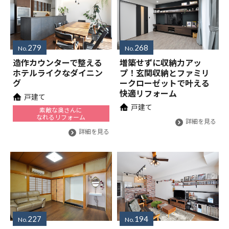
279
268
No.
No.
造作カウンターで整える
増築せずに収納力アッ
ホテルライクなダイニン
プ！玄関収納とファミリ
グ
ークローゼットで叶える
快適リフォーム
戸建て
戸建て
素敵な奥さんに
なれるリフォーム
詳細を見る
詳細を見る
227
194
No.
No.