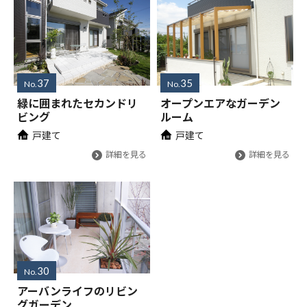
37
35
No.
No.
緑に囲まれたセカンドリ
オープンエアなガーデン
ビング
ルーム
戸建て
戸建て
詳細を見る
詳細を見る
30
No.
アーバンライフのリビン
グガーデン