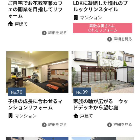
ご自宅でお花教室兼カフ
LDKに凝縮した憧れのブ
ェの開業を目指してリフ
ルックリンスタイル
ォーム
マンション
戸建て
素敵な奥さんに
なれるリフォーム
詳細を見る
詳細を見る
70
39
No.
No.
子供の成長に合わせるマ
家族の輪が広がる ウッ
ンションリフォーム
ドデッキから望む庭
マンション
戸建て
詳細を見る
詳細を見る