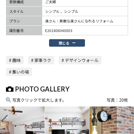
家族構成
ご夫婦
スタイル
シンプル 、シンプル
プラン
奥さん：素敵な奥さんになれるリフォーム
識別番号
E201806040003
閉じる
# 趣味
# 家事ラク
# デザインウォール
# 集いの場
PHOTO GALLERY
写真クリックで拡大します。
写真：
20
枚