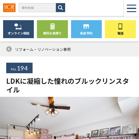
オンライン
相談
無料
お見積り
来店予約
電話
リフォーム・リノベーション事例
194
No.
LDKに凝縮した憧れのブルックリンスタ
イル