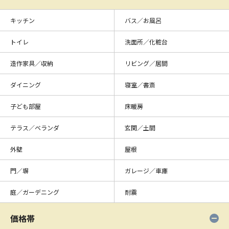
キッチン
バス／お風呂
トイレ
洗面所／化粧台
造作家具／収納
リビング／居間
ダイニング
寝室／書斎
子ども部屋
床暖房
テラス／ベランダ
玄関／土間
外壁
屋根
門／塀
ガレージ／車庫
庭／ガーデニング
耐震
価格帯