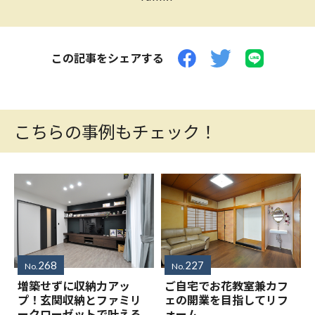
この記事をシェアする
こちらの事例もチェック！
268
227
No.
No.
増築せずに収納力アッ
ご自宅でお花教室兼カフ
プ！玄関収納とファミリ
ェの開業を目指してリフ
ークローゼットで叶える
ォーム