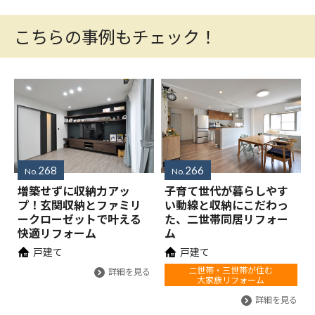
こちらの事例もチェック！
268
266
No.
No.
増築せずに収納力アッ
子育て世代が暮らしやす
プ！玄関収納とファミリ
い動線と収納にこだわっ
ークローゼットで叶える
た、二世帯同居リフォー
快適リフォーム
ム
戸建て
戸建て
二世帯・三世帯が住む
詳細を見る
大家族リフォーム
詳細を見る