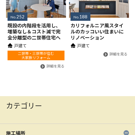
252
188
No.
No.
既設の内階段を活用し、
カリフォルニア風スタイ
増築なし＆コスト減で完
ルのカッコいい住まいに
全分離型の二世帯住宅へ
リノベーション
戸建て
戸建て
二世帯・三世帯が住む
詳細を見る
大家族リフォーム
詳細を見る
カテゴリー
施工場所