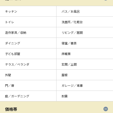
キッチン
バス／お風呂
トイレ
洗面所／化粧台
造作家具／収納
リビング／居間
ダイニング
寝室／書斎
子ども部屋
床暖房
テラス／ベランダ
玄関／土間
外壁
屋根
門／塀
ガレージ／車庫
庭／ガーデニング
耐震
価格帯