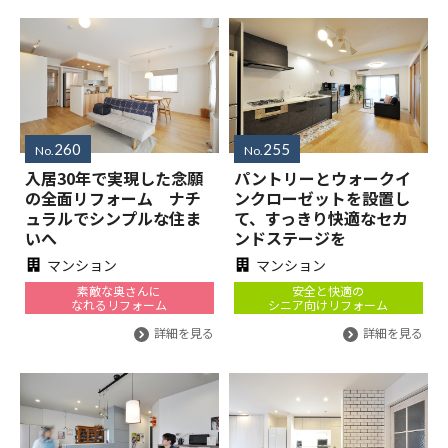
260
255
No.
No.
入居30年で実現した念願
パントリーとウォークイ
の全面リフォーム ナチ
ンクローゼットを設置し
ュラルでシンプルな住ま
て、すっきり快適なセカ
いへ
ンドステージを
マンション
マンション
素敵な奥さんに
安全と快適の
なれるリフォーム
シニア向けリフォーム
詳細を見る
詳細を見る