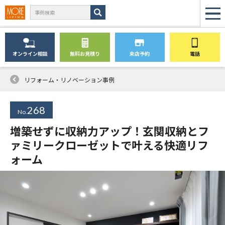
オンライン
相談
無料
お見積り
来店予約
電話
リフォーム・リノベーション事例
268
No.
増築せずに収納力アップ！玄関収納とフ
ァミリークローゼットで叶える快適リフ
ォーム