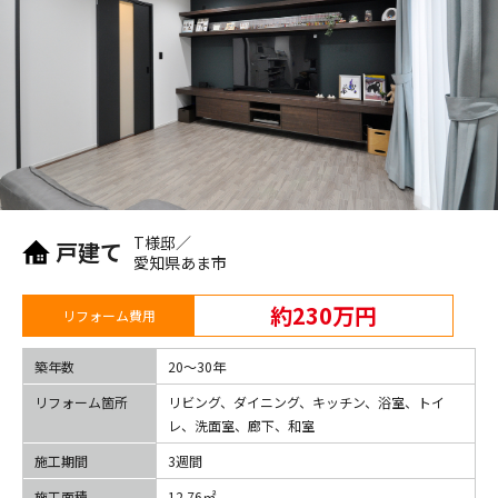
T様邸／
戸建て
愛知県あま市
約230万円
リフォーム費用
築年数
20〜30年
リフォーム箇所
リビング、ダイニング、キッチン、浴室、トイ
レ、洗面室、廊下、和室
施工期間
3週間
施工面積
12.76㎡