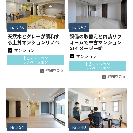
276
257
No.
No.
天然木とグレーが調和す
設備の取替えと内装リフ
る上質マンションリノベ
ォームで中古マンション
のイメージ一新
マンション
マンション
中古マンション
リノベーション
中古マンション
リノベーション
詳細を見る
詳細を見る
254
240
No.
No.