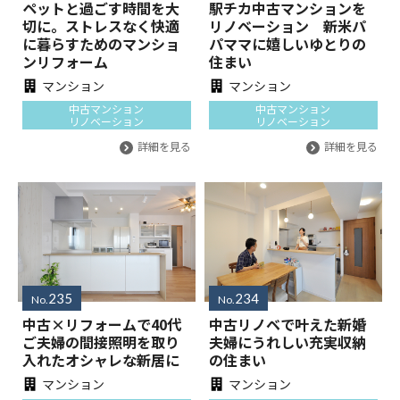
ペットと過ごす時間を大
駅チカ中古マンションを
切に。ストレスなく快適
リノベーション 新米パ
に暮らすためのマンショ
パママに嬉しいゆとりの
ンリフォーム
住まい
マンション
マンション
中古マンション
中古マンション
リノベーション
リノベーション
詳細を見る
詳細を見る
235
234
No.
No.
中古×リフォームで40代
中古リノベで叶えた新婚
ご夫婦の間接照明を取り
夫婦にうれしい充実収納
入れたオシャレな新居に
の住まい
マンション
マンション