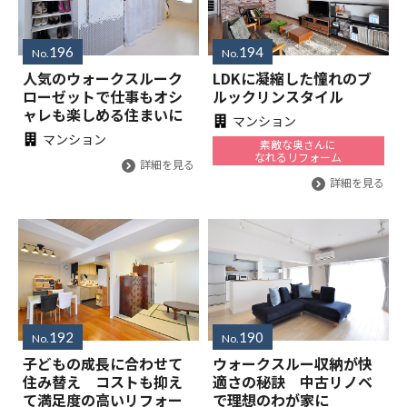
196
194
No.
No.
人気のウォークスルーク
LDKに凝縮した憧れのブ
ローゼットで仕事もオシ
ルックリンスタイル
ャレも楽しめる住まいに
マンション
マンション
素敵な奥さんに
なれるリフォーム
詳細を見る
詳細を見る
192
190
No.
No.
子どもの成長に合わせて
ウォークスルー収納が快
住み替え コストも抑え
適さの秘訣 中古リノベ
て満足度の高いリフォー
で理想のわが家に