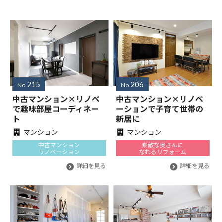
215
206
No.
No.
中古マンション×リノベ
中古マンション×リノベ
で趣味部屋コーディネー
ーションで子育て世帯の
ト
新居に
マンション
マンション
中古マンション
素敵な奥さんに
リノベーション
なれるリフォーム
詳細を見る
詳細を見る