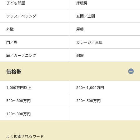
子ども部屋
床暖房
テラス／ベランダ
玄関／土間
外壁
屋根
門／塀
ガレージ／車庫
庭／ガーデニング
耐震
価格帯
1,000万円以上
800〜1,000万円
500〜800万円
300〜500万円
100〜300万円
よく検索されるワード