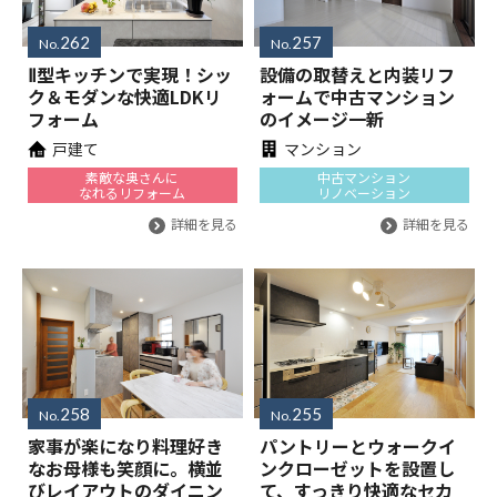
262
257
No.
No.
Ⅱ型キッチンで実現！シッ
設備の取替えと内装リフ
ク＆モダンな快適LDKリ
ォームで中古マンション
フォーム
のイメージ一新
戸建て
マンション
素敵な奥さんに
中古マンション
なれるリフォーム
リノベーション
詳細を見る
詳細を見る
258
255
No.
No.
家事が楽になり料理好き
パントリーとウォークイ
なお母様も笑顔に。横並
ンクローゼットを設置し
びレイアウトのダイニン
て、すっきり快適なセカ