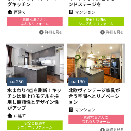
グキッチン
ンドステージを
戸建て
マンション
素敵な奥さんに
安全と快適の
なれるリフォーム
シニア向けリフォーム
詳細を見る
詳細を見る
250
180
No.
No.
水まわり4点を刷新！キッ
北欧ヴィンテージ家具が
チンは最上位モデルを採
合う空間へとリノベーシ
用し機能性とデザイン性
ョン
がアップ
マンション
戸建て
素敵な奥さんに
なれるリフォーム
安全と快適の
シニア向けリフォーム
詳細を見る