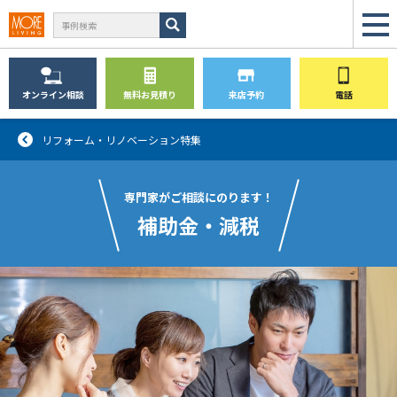
オンライン
相談
無料
お見積り
来店予約
電話
リフォーム・リノベーション特集
専門家がご相談にのります！
補助金・減税