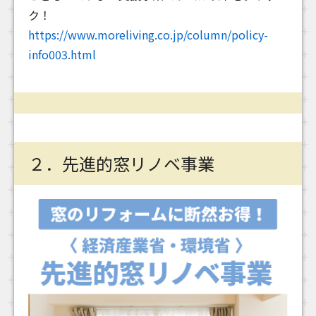
ク！
https://www.moreliving.co.jp/column/policy-
info003.html
２．先進的窓リノベ事業