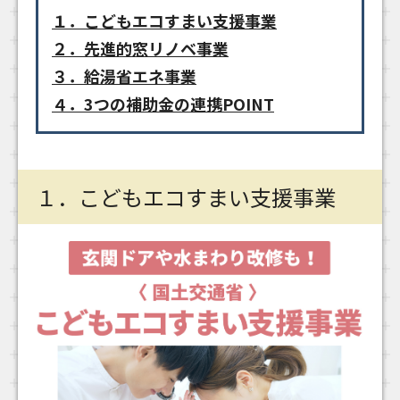
１．こどもエコすまい支援事業
２．先進的窓リノベ事業
３．給湯省エネ事業
４．3つの補助金の連携POINT
１．こどもエコすまい支援事業