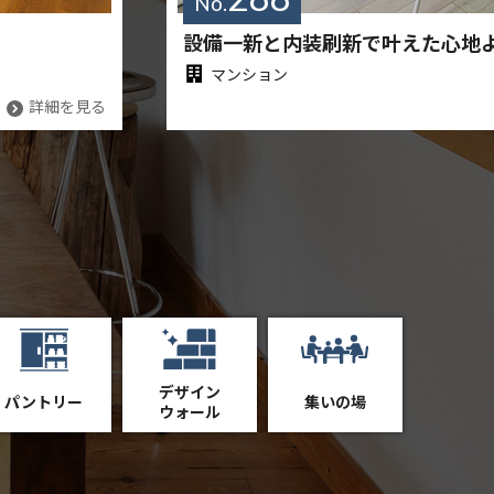
No.
設備一新と内装刷新で叶えた心地
マンション
詳細を見る
デザイン
パントリー
集いの場
ウォール