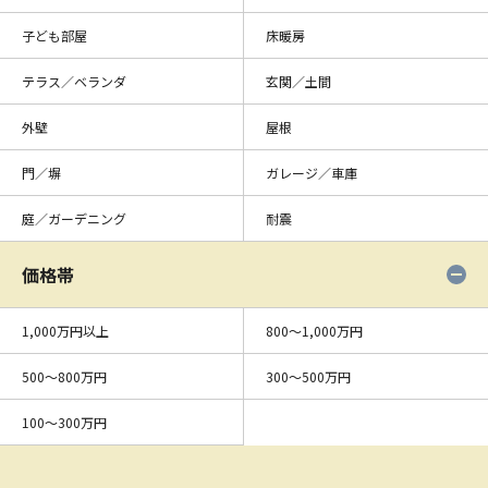
子ども部屋
床暖房
テラス／ベランダ
玄関／土間
外壁
屋根
門／塀
ガレージ／車庫
庭／ガーデニング
耐震
価格帯
1,000万円以上
800〜1,000万円
500〜800万円
300〜500万円
100〜300万円