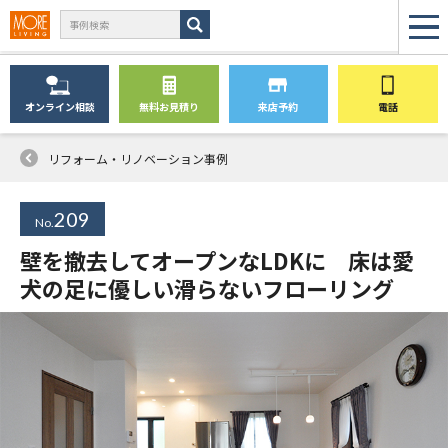
オンライン
相談
無料
お見積り
来店予約
電話
リフォーム・リノベーション事例
209
No.
壁を撤去してオープンなLDKに 床は愛
犬の足に優しい滑らないフローリング