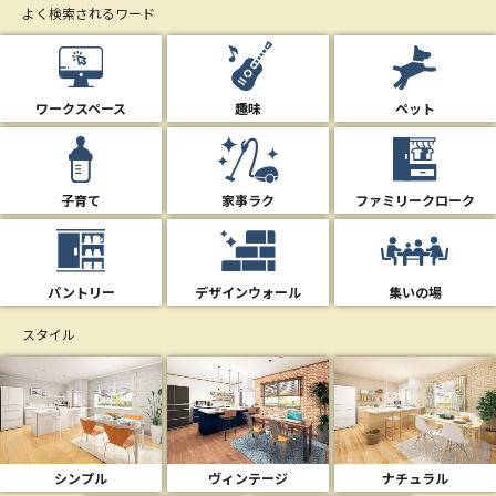
よく検索されるワード
ワークスペース
趣味
ペット
子育て
家事ラク
ファミリークローク
パントリー
デザインウォール
集いの場
スタイル
シンプル
ヴィンテージ
ナチュラル