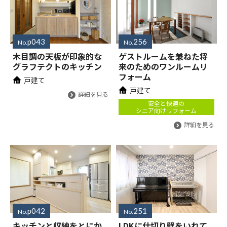
p043
256
No.
No.
木目調の天板が印象的な
ゲストルームを兼ねた将
グラフテクトのキッチン
来のためのワンルームリ
フォーム
戸建て
戸建て
詳細を見る
安全と快適の
シニア向けリフォーム
詳細を見る
p042
251
No.
No.
キッチンと収納をとにか
LDKに仕切り壁をいれて