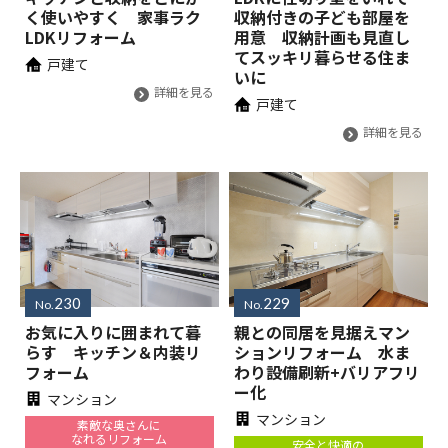
く使いやすく 家事ラク
収納付きの子ども部屋を
LDKリフォーム
用意 収納計画も見直し
てスッキリ暮らせる住ま
戸建て
いに
詳細を見る
戸建て
詳細を見る
230
229
No.
No.
お気に入りに囲まれて暮
親との同居を見据えマン
らす キッチン＆内装リ
ションリフォーム 水ま
フォーム
わり設備刷新+バリアフリ
ー化
マンション
マンション
素敵な奥さんに
なれるリフォーム
安全と快適の