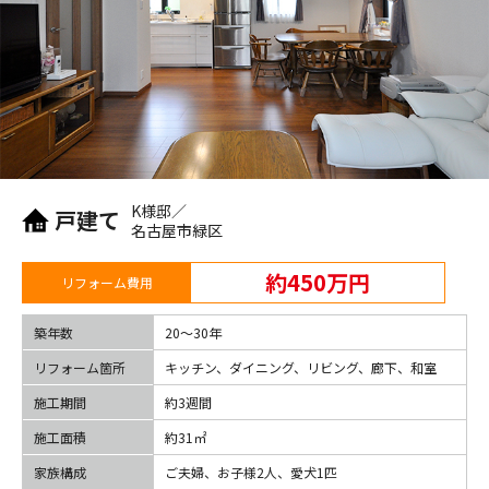
K様邸／
戸建て
名古屋市緑区
約450万円
リフォーム費用
築年数
20〜30年
リフォーム箇所
キッチン、ダイニング、リビング、廊下、和室
施工期間
約3週間
施工面積
約31㎡
家族構成
ご夫婦、お子様2人、愛犬1匹