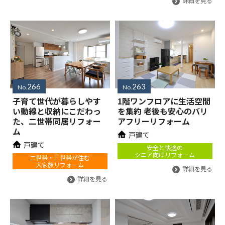
詳細を見る
266
263
No.
No.
子育て世代が暮らしやす
1階ワンフロアに生活空間
い動線と収納にこだわっ
を集約 老後も安心のバリ
た、二世帯同居リフォー
アフリーリフォーム
ム
戸建て
戸建て
安全と快適の
シニア向けリフォーム
二世帯・三世帯が住む
大家族リフォーム
詳細を見る
詳細を見る