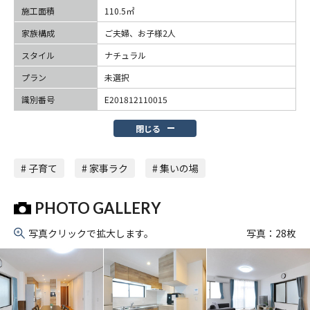
施工面積
110.5㎡
家族構成
ご夫婦、お子様2人
スタイル
ナチュラル
プラン
未選択
識別番号
E201812110015
閉じる
# 子育て
# 家事ラク
# 集いの場
PHOTO GALLERY
写真クリックで拡大します。
写真：
28
枚