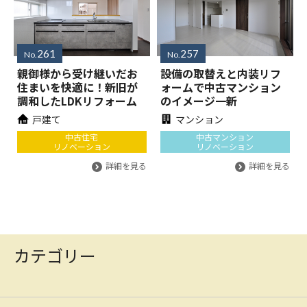
261
257
No.
No.
親御様から受け継いだお
設備の取替えと内装リフ
住まいを快適に！新旧が
ォームで中古マンション
調和したLDKリフォーム
のイメージ一新
戸建て
マンション
中古住宅
中古マンション
リノベーション
リノベーション
詳細を見る
詳細を見る
カテゴリー