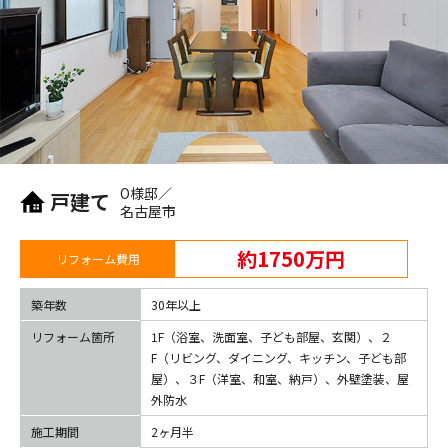
O様邸／
戸建て
名古屋市
約1750万円
リフォーム費用
築年数
30年以上
リフォーム箇所
1F（浴室、洗面室、子ども部屋、玄関）、２
F（リビング、ダイニング、キッチン、子ども部
屋）、３F（洋室、和室、納戸）、外壁塗装、屋
外防水
施工期間
2ヶ月半