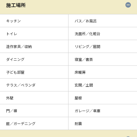
施工場所
キッチン
バス／お風呂
トイレ
洗面所／化粧台
造作家具／収納
リビング／居間
ダイニング
寝室／書斎
子ども部屋
床暖房
テラス／ベランダ
玄関／土間
外壁
屋根
門／塀
ガレージ／車庫
庭／ガーデニング
耐震