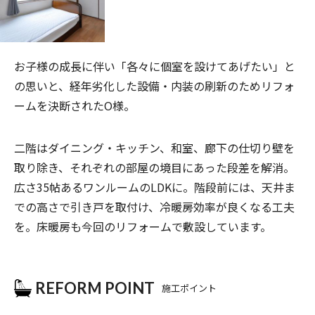
お子様の成長に伴い「各々に個室を設けてあげたい」と
の思いと、
経年劣化
した設備・内装の刷新のためリフォ
ームを決断された
O
様。
二階はダイニング・キッチン、和室、廊下の仕切り壁を
取り除き、それぞれの
部屋の
境目にあった段差を解消。
広さ
35
帖あるワンルームの
LDK
に。階段前には、天井ま
での高さで引き戸を取付け、冷暖房効率が良くなる工夫
を。床暖房も
今回のリフォームで
敷設しています。
REFORM POINT
施工ポイント