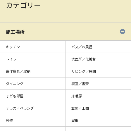
カテゴリー
施工場所
キッチン
バス／お風呂
トイレ
洗面所／化粧台
造作家具／収納
リビング／居間
ダイニング
寝室／書斎
子ども部屋
床暖房
テラス／ベランダ
玄関／土間
外壁
屋根