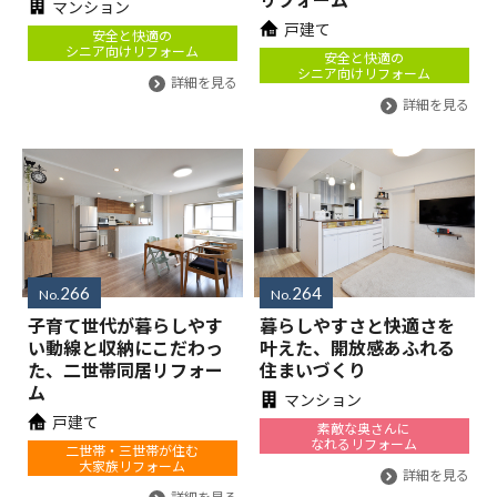
マンション
戸建て
安全と快適の
シニア向けリフォーム
安全と快適の
シニア向けリフォーム
詳細を見る
詳細を見る
266
264
No.
No.
子育て世代が暮らしやす
暮らしやすさと快適さを
い動線と収納にこだわっ
叶えた、開放感あふれる
た、二世帯同居リフォー
住まいづくり
ム
マンション
戸建て
素敵な奥さんに
なれるリフォーム
二世帯・三世帯が住む
大家族リフォーム
詳細を見る
詳細を見る