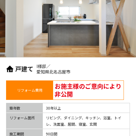
I様邸／
戸建て
愛知県北名古屋市
お施主様のご意向により
リフォーム費用
非公開
築年数
30年以上
リフォーム箇所
リビング、ダイニング、キッチン、浴室、トイ
レ、洗面室、居間、寝室、玄関
施工期間
90日間