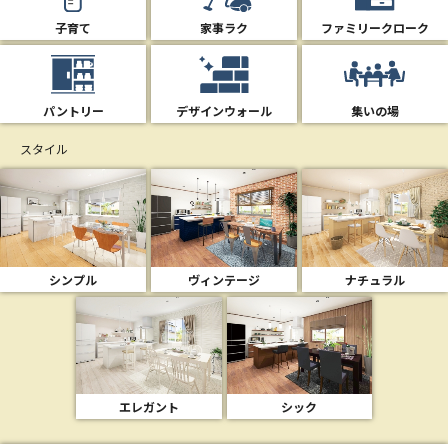
子育て
家事ラク
ファミリークローク
パントリー
デザインウォール
集いの場
スタイル
シンプル
ヴィンテージ
ナチュラル
エレガント
シック