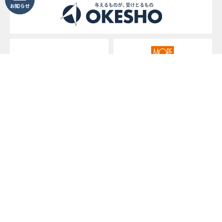
お知らせ
桶庄&みずまわり
モアリビング
名古屋Rエイジ不動産
リノキューブ
Copyright (c) OKESHO Group. All Rights Reserved.