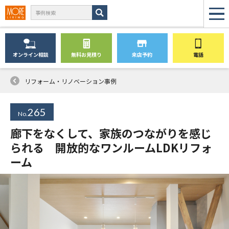
オンライン
相談
無料
お見積り
来店予約
電話
リフォーム・リノベーション事例
265
No.
廊下をなくして、家族のつながりを感じ
られる 開放的なワンルームLDKリフォ
ーム