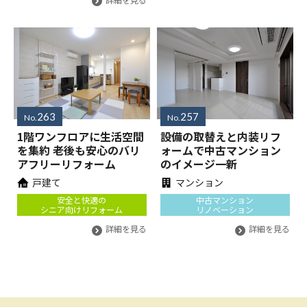
263
257
No.
No.
1階ワンフロアに生活空間
設備の取替えと内装リフ
を集約 老後も安心のバリ
ォームで中古マンション
アフリーリフォーム
のイメージ一新
戸建て
マンション
安全と快適の
中古マンション
シニア向けリフォーム
リノベーション
詳細を見る
詳細を見る