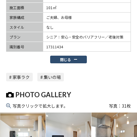
施工面積
101㎡
家族構成
ご夫婦、お母様
スタイル
なし
プラン
シニア：安心・安全のバリアフリー／老後対策
識別番号
17311434
閉じる
# 家事ラク
# 集いの場
PHOTO GALLERY
写真クリックで拡大します。
写真：
31
枚