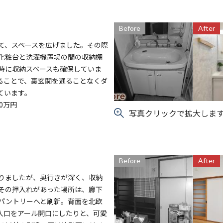
Before
After
て、スペースを広げました。その際
化粧台と洗濯機置場の間の収納棚
時に収納スペースも確保していま
ることで、裏玄関を通ることなくダ
ています。
0万円
写真クリックで拡大しま
Before
After
りましたが、奥行きが深く、収納
その押入れがあった場所は、廊下
パントリーへと刷新。背面を北欧
入口をアール開口にしたりと、可愛