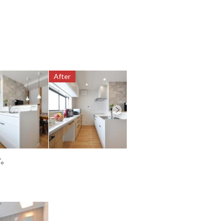
After
After
す。