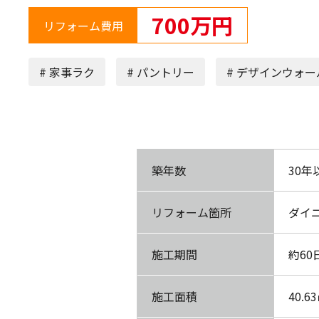
700万円
リフォーム費用
# 家事ラク
# パントリー
# デザインウォー
築年数
30年
リフォーム箇所
ダイ
施工期間
約60
施工面積
40.6