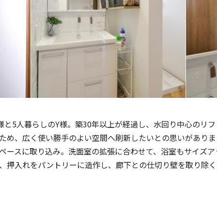
様と
5
人暮らしの
Y
様。
築
30
年以上が経過し、水回り中心のリフ
ため、広く使い勝手のよい空間へ刷新したいとの思いがありま
ペースに取り込み。洗面室の拡張に合わせて、浴室もサイズア
、押入れをパントリーに造作し、廊下との仕切り壁を取り除く