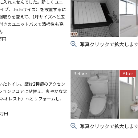
に入れませんでした。新しくユニ
タイプ、1616サイズ）を設置するに
間取りを変えて、1坪サイズへと広
付きのユニットバスで清掃性も高
様。
万円
写真クリックで拡大しま
Before
After
いたトイレ。壁は2種類のアクセン
ションフロアに貼替え、爽やかな雰
/ネオレスト）へとリフォームし、
万円
写真クリックで拡大しま