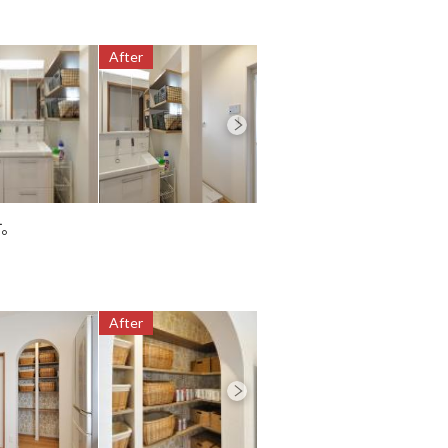
After
After
す。
After
After
Aft