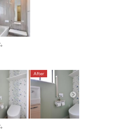
す。
After
After
す。