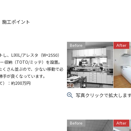
施工ポイント
Before
After
LIXIL/アレスタ（W=2550）
ター収納（TOTO/ミッテ）を設置。
たくさん並ぶので、少ない移動で必
勝手が良くなっています。
）：約200万円
写真クリックで拡大しま
Before
After