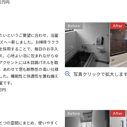
0万円
Before
After
たいというご要望に合わせ、浴室
ーズへ一新しました。お掃除ラクラ
を採用することで、毎日のお手入
え、心地よい泡に包まれながらゆ
アクセントには木目調パネルを取
。あわせて窓も断熱性の高い仕様
写真クリックで拡大しま
した。機能性と快適性を兼ね備え
室です。
万円
Before
After
とつの空間にまとめ、使いやすく