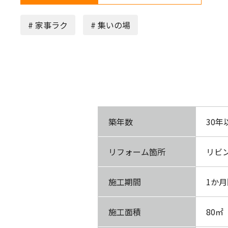
# 家事ラク
# 集いの場
築年数
30年
リフォーム箇所
リビ
施工期間
1か月
施工面積
80㎡