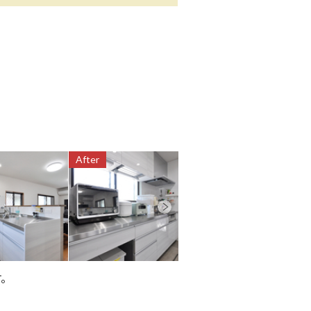
After
After
す。