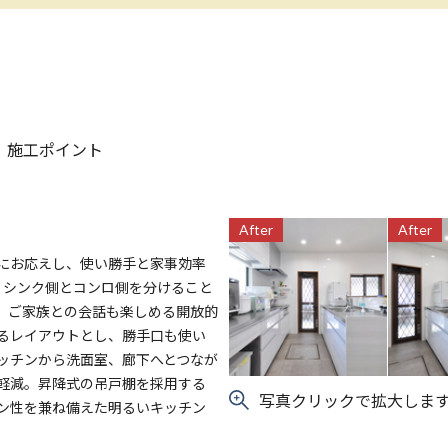
施工ポイント
After
After
にお応えし、使い勝手と家事効率
。シンク側とコンロ側を分けること
、ご家族との会話も楽しめる開放的
るレイアウトとし、勝手口も使い
ッチンから洗面室、廊下へとつなが
軽減。昇降式の吊戸棚を採用する
写真クリックで拡大しま
ン性を兼ね備えた明るいキッチン