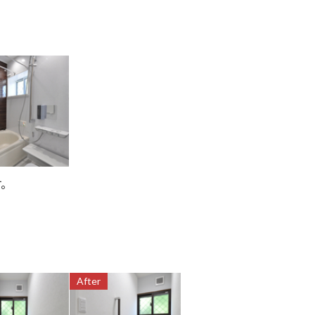
す。
After