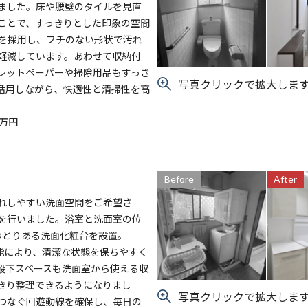
ました。床や腰壁のタイルを見直
ことで、すっきりとした印象の空間
Xを採用し、フチのない形状で汚れ
軽減しています。あわせて収納付
レットペーパーや掃除用品もすっき
写真クリックで拡大しま
活用しながら、快適性と清掃性を高
万円
Before
After
れしやすい洗面空間をご希望さ
を行いました。浴室と洗面室の位
のゆとりある洗面化粧台を設置。
能により、清潔な状態を保ちやすく
段下スペースも洗面室から使える収
きり整理できるようになりまし
写真クリックで拡大しま
つなぐ回遊動線を確保し、毎日の