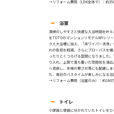
→リフォーム費用（LDK全体で）：約35
浴室
清掃のしやすさと快適な入浴時間を叶え
をTOTOのマンションリモデルWYシリ
ク人大浴槽に加え、「床ワイパー洗浄」
れの負担を軽減。さらにブローバスを備
ったりとくつろげる空間になりました。
り入れ、上質で落ち着いた雰囲気を演出
へ見直し、冬場の寒さ対策にも配慮しま
た、毎日のバスタイムが楽しみになる浴
→リフォーム費用（浴室のみ）：約160
トイレ
小便器と便器に分かれていたトイレをひ