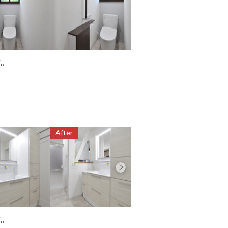
す。
After
After
す。