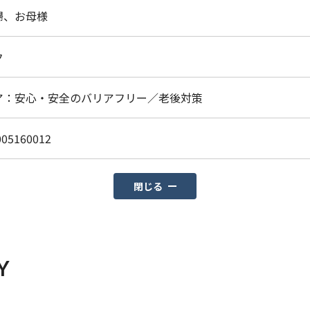
婦、お母様
ク
ア：安心・安全のバリアフリー／老後対策
005160012
閉じる
Y