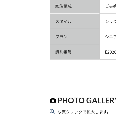
家族構成
ご夫
スタイル
シッ
プラン
シニ
識別番号
E202
PHOTO GALLER
写真クリックで拡大します。