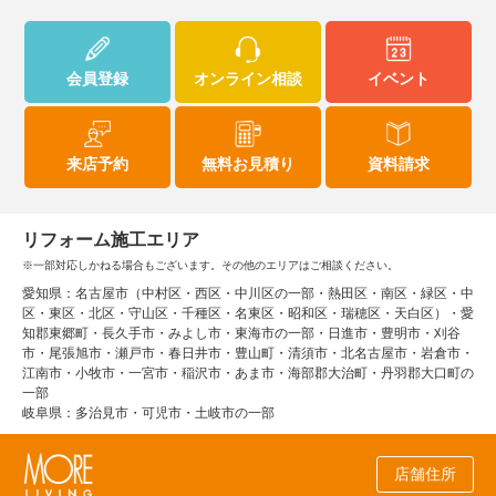
会員登録
オンライン相談
イベント
来店予約
無料お見積り
資料請求
リフォーム施工エリア
※一部対応しかねる場合もございます。その他のエリアはご相談ください。
愛知県：名古屋市（中村区・西区・中川区の一部・熱田区・南区・緑区・中
区・東区・北区・守山区・千種区・名東区・昭和区・瑞穂区・天白区）・愛
知郡東郷町・長久手市・みよし市・東海市の一部・日進市・豊明市・刈谷
市・尾張旭市・瀬戸市・春日井市・豊山町・清須市・北名古屋市・岩倉市・
江南市・小牧市・一宮市・稲沢市・あま市・海部郡大治町・丹羽郡大口町の
一部
岐阜県：多治見市・可児市・土岐市の一部
店舗住所