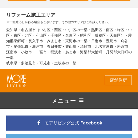
リフォーム施工エリア
※一部対応しかねる場合もございます。その他のエリアはご相談ください。
愛知県：名古屋市（中村区・西区・中川区の一部・熱田区・南区・緑区・中
区・東区・北区・守山区・千種区・名東区・昭和区・瑞穂区・天白区）・愛
知郡東郷町・長久手市・みよし市・東海市の一部・日進市・豊明市・刈谷
市・尾張旭市・瀬戸市・春日井市・豊山町・清須市・北名古屋市・岩倉市・
江南市・小牧市・一宮市・稲沢市・あま市・海部郡大治町・丹羽郡大口町の
一部
岐阜県：多治見市・可児市・土岐市の一部
店舗住所
メニュー
モアリビング公式 Facebook