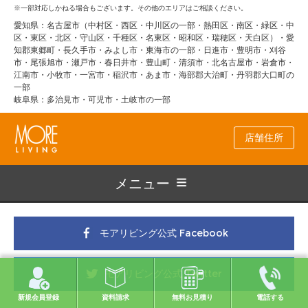
※一部対応しかねる場合もございます。その他のエリアはご相談ください。
愛知県：名古屋市（中村区・西区・中川区の一部・熱田区・南区・緑区・中
区・東区・北区・守山区・千種区・名東区・昭和区・瑞穂区・天白区）・愛
知郡東郷町・長久手市・みよし市・東海市の一部・日進市・豊明市・刈谷
市・尾張旭市・瀬戸市・春日井市・豊山町・清須市・北名古屋市・岩倉市・
江南市・小牧市・一宮市・稲沢市・あま市・海部郡大治町・丹羽郡大口町の
一部
岐阜県：多治見市・可児市・土岐市の一部
店舗住所
メニュー
モアリビング公式 Facebook
モアリビング公式 Twitter
資料請求
無料お見積り
新規会員登録
電話する