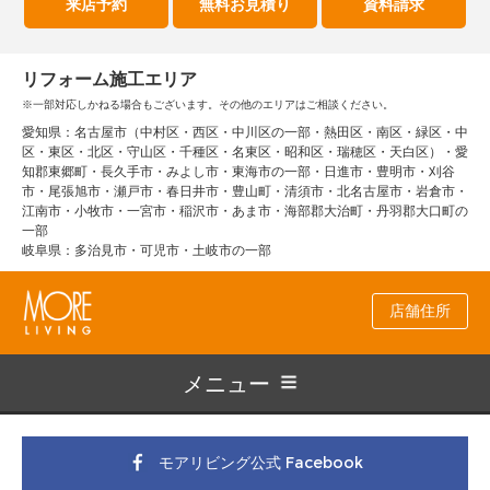
来店予約
無料お見積り
資料請求
リフォーム施工エリア
※一部対応しかねる場合もございます。その他のエリアはご相談ください。
愛知県：名古屋市（中村区・西区・中川区の一部・熱田区・南区・緑区・中
区・東区・北区・守山区・千種区・名東区・昭和区・瑞穂区・天白区）・愛
知郡東郷町・長久手市・みよし市・東海市の一部・日進市・豊明市・刈谷
市・尾張旭市・瀬戸市・春日井市・豊山町・清須市・北名古屋市・岩倉市・
江南市・小牧市・一宮市・稲沢市・あま市・海部郡大治町・丹羽郡大口町の
一部
岐阜県：多治見市・可児市・土岐市の一部
店舗住所
メニュー
モアリビング公式 Facebook