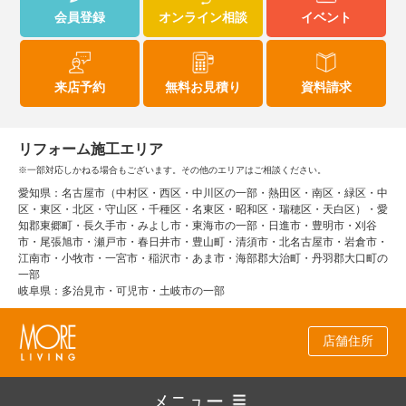
会員登録
オンライン相談
イベント
来店予約
無料お見積り
資料請求
リフォーム施工エリア
※一部対応しかねる場合もございます。その他のエリアはご相談ください。
愛知県：名古屋市（中村区・西区・中川区の一部・熱田区・南区・緑区・中
区・東区・北区・守山区・千種区・名東区・昭和区・瑞穂区・天白区）・愛
知郡東郷町・長久手市・みよし市・東海市の一部・日進市・豊明市・刈谷
市・尾張旭市・瀬戸市・春日井市・豊山町・清須市・北名古屋市・岩倉市・
江南市・小牧市・一宮市・稲沢市・あま市・海部郡大治町・丹羽郡大口町の
一部
岐阜県：多治見市・可児市・土岐市の一部
店舗住所
メニュー