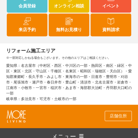
会員登録
オンライン相談
イベント
来店予約
無料お見積り
資料請求
リフォーム施工エリア
※一部対応しかねる場合もございます。その他のエリアはご相談ください。
愛知県：名古屋市（中村区・西区・中川区の一部・熱田区・南区・緑区・中
区・東区・北区・守山区・千種区・名東区・昭和区・瑞穂区・天白区）・愛
知郡東郷町・長久手市・みよし市・東海市の一部・日進市・豊明市・刈谷
市・尾張旭市・瀬戸市・春日井市・豊山町・清須市・北名古屋市・岩倉市・
江南市・小牧市・一宮市・稲沢市・あま市・海部郡大治町・丹羽郡大口町の
一部
岐阜県：多治見市・可児市・土岐市の一部
店舗住所
メニュー