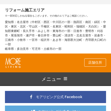
リフォーム施工エリア
※一部対応しかねる場合もございます。その他のエリアはご相談ください。
愛知県：名古屋市（中村区・西区・中川区の一部・熱田区・南区・緑区・中
区・東区・北区・守山区・千種区・名東区・昭和区・瑞穂区・天白区）・愛
知郡東郷町・長久手市・みよし市・東海市の一部・日進市・豊明市・刈谷
市・尾張旭市・瀬戸市・春日井市・豊山町・清須市・北名古屋市・岩倉市・
江南市・小牧市・一宮市・稲沢市・あま市・海部郡大治町・丹羽郡大口町の
一部
岐阜県：多治見市・可児市・土岐市の一部
店舗住所
メニュー
モアリビング公式 Facebook