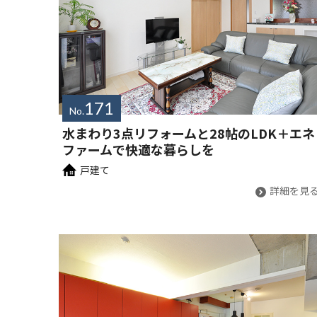
171
No.
水まわり3点リフォームと28帖のLDK＋エネ
ファームで快適な暮らしを
戸建て
詳細を見