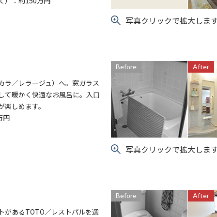
）：約150万円
写真クリックで拡大しま
Before
After
カラ／レラージュ）へ。窓ガラス
して暖かく快適なお風呂に。入口
が楽しめます。
万円
写真クリックで拡大しま
Before
After
トがあるTOTO／レストパルを選