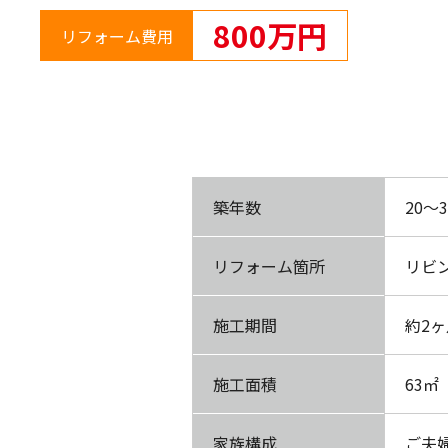
800万円
リフォーム費用
築年数
20〜
リフォーム箇所
リビ
施工期間
約2
施工面積
63㎡
家族構成
ご夫