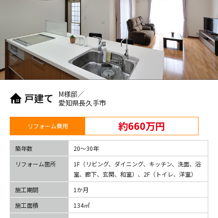
M様邸／
戸建て
愛知県長久手市
約660万円
リフォーム費用
築年数
20〜30年
リフォーム箇所
1F（リビング、ダイニング、キッチン、洗面、浴
室、廊下、玄関、和室）、2F（トイレ、洋室）
施工期間
1か月
施工面積
134㎡