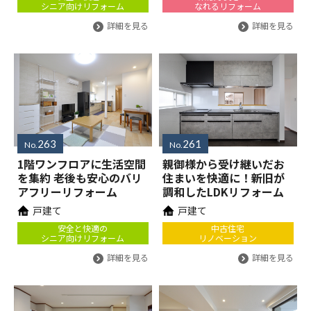
シニア向けリフォーム
なれるリフォーム
詳細を見る
詳細を見る
263
261
No.
No.
1階ワンフロアに生活空間
親御様から受け継いだお
を集約 老後も安心のバリ
住まいを快適に！新旧が
アフリーリフォーム
調和したLDKリフォーム
戸建て
戸建て
安全と快適の
中古住宅
シニア向けリフォーム
リノベーション
詳細を見る
詳細を見る