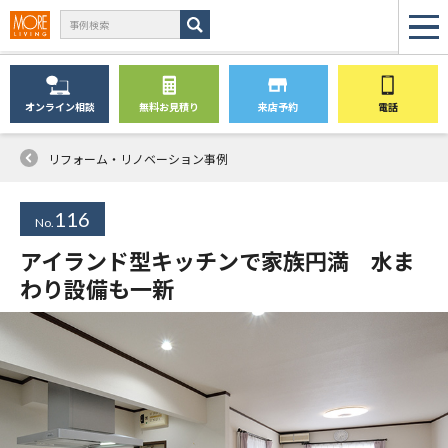
オンライン
相談
無料
お見積り
来店予約
電話
リフォーム・リノベーション事例
116
No.
アイランド型キッチンで家族円満 水ま
わり設備も一新