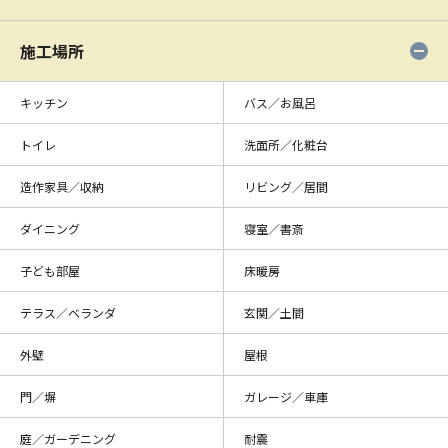
施工場所
キッチン
バス／お風呂
トイレ
洗面所／化粧台
造作家具／収納
リビング／居間
ダイニング
寝室／書斎
子ども部屋
床暖房
テラス／ベランダ
玄関／土間
外壁
屋根
門／塀
ガレージ／車庫
庭／ガーデニング
耐震