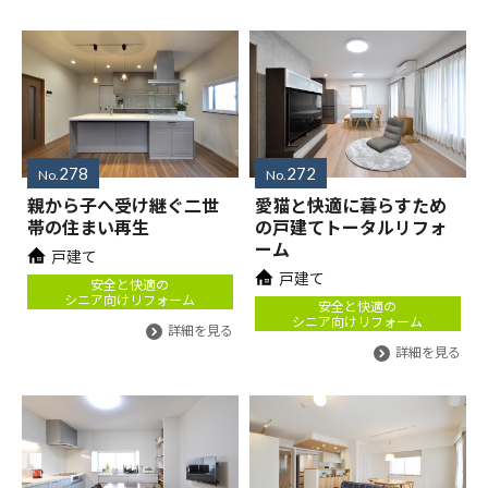
278
272
No.
No.
親から子へ受け継ぐ二世
愛猫と快適に暮らすため
帯の住まい再生
の戸建てトータルリフォ
ーム
戸建て
戸建て
安全と快適の
シニア向けリフォーム
安全と快適の
シニア向けリフォーム
詳細を見る
詳細を見る