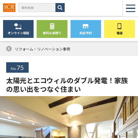
オンライン
相談
無料
お見積り
来店予約
電話
リフォーム・リノベーション事例
75
No.
太陽光とエコウィルのダブル発電！家族
の思い出をつなぐ住まい