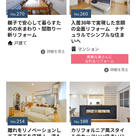
270
260
No.
No.
親子で安心して暮らすた
入居30年で実現した念願
めの水まわり・間取り一
の全面リフォーム ナチ
新リフォーム
ュラルでシンプルな住ま
いへ
戸建て
マンション
詳細を見る
素敵な奥さんに
なれるリフォーム
詳細を見る
214
188
No.
No.
離れをリノベーションし
カリフォルニア風スタイ