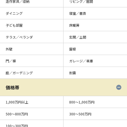
造作家具／収納
リビング／居間
ダイニング
寝室／書斎
子ども部屋
床暖房
テラス／ベランダ
玄関／土間
外壁
屋根
門／塀
ガレージ／車庫
庭／ガーデニング
耐震
価格帯
1,000万円以上
800〜1,000万円
500〜800万円
300〜500万円
100〜300万円