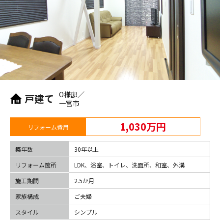
O様邸／
戸建て
一宮市
1,030万円
リフォーム費用
築年数
30年以上
リフォーム箇所
LDK、浴室、トイレ、洗面所、和室、外溝
施工期間
2.5か月
家族構成
ご夫婦
スタイル
シンプル