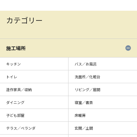
カテゴリー
施工場所
キッチン
バス／お風呂
トイレ
洗面所／化粧台
造作家具／収納
リビング／居間
ダイニング
寝室／書斎
子ども部屋
床暖房
テラス／ベランダ
玄関／土間