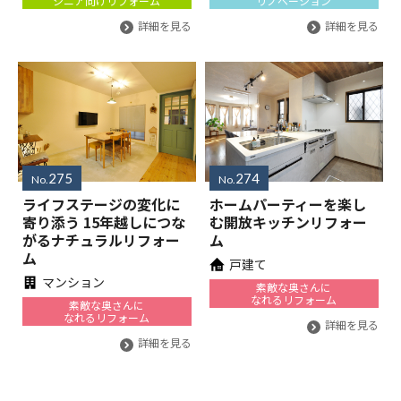
シニア向けリフォーム
リノベーション
詳細を見る
詳細を見る
275
274
No.
No.
ライフステージの変化に
ホームパーティーを楽し
寄り添う 15年越しにつな
む開放キッチンリフォー
がるナチュラルリフォー
ム
ム
戸建て
マンション
素敵な奥さんに
なれるリフォーム
素敵な奥さんに
なれるリフォーム
詳細を見る
詳細を見る