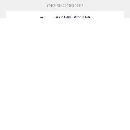
OKESHOGROUP
桶庄&みずまわり
モアリビング
名古屋Rエイジ不動産
リノキューブ
Copyright (c) OKESHO Group. All Rights Reserved.