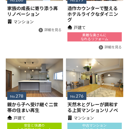
No.
No.
家族の成長に寄り添う再
造作カウンターで整える
リノベーション
ホテルライクなダイニン
グ
マンション
戸建て
詳細を見る
素敵な奥さんに
なれるリフォーム
詳細を見る
278
276
No.
No.
親から子へ受け継ぐ二世
天然木とグレーが調和す
帯の住まい再生
る上質マンションリノベ
戸建て
マンション
安全と快適の
中古マンション