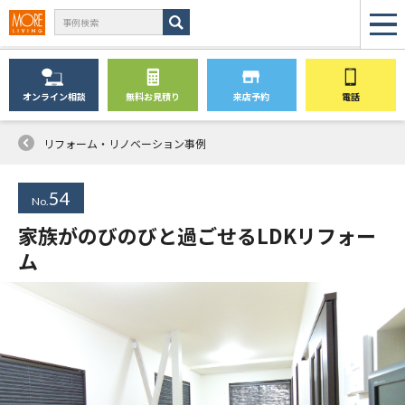
オンライン
相談
無料
お見積り
来店予約
電話
リフォーム・リノベーション事例
54
No.
家族がのびのびと過ごせるLDKリフォー
ム