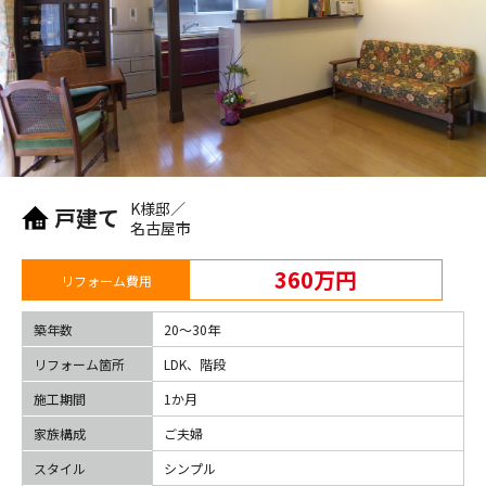
K様邸／
戸建て
名古屋市
360万円
リフォーム費用
築年数
20〜30年
リフォーム箇所
LDK、階段
施工期間
1か月
家族構成
ご夫婦
スタイル
シンプル