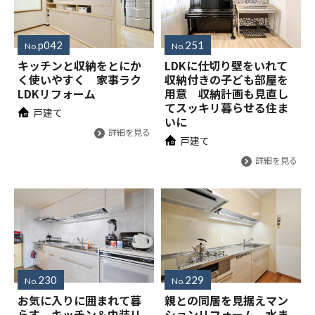
p042
251
No.
No.
キッチンと収納をとにか
LDKに仕切り壁をいれて
く使いやすく 家事ラク
収納付きの子ども部屋を
LDKリフォーム
用意 収納計画も見直し
てスッキリ暮らせる住ま
戸建て
いに
詳細を見る
戸建て
詳細を見る
230
229
No.
No.
お気に入りに囲まれて暮
親との同居を見据えマン
らす キッチン＆内装リ
ションリフォーム 水ま