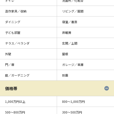
トイレ
洗面所／化粧台
造作家具／収納
リビング／居間
ダイニング
寝室／書斎
子ども部屋
床暖房
テラス／ベランダ
玄関／土間
外壁
屋根
門／塀
ガレージ／車庫
庭／ガーデニング
耐震
価格帯
1,000万円以上
800〜1,000万円
500〜800万円
300〜500万円