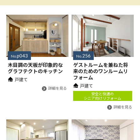
p043
256
No.
No.
木目調の天板が印象的な
ゲストルームを兼ねた将
グラフテクトのキッチン
来のためのワンルームリ
フォーム
戸建て
戸建て
詳細を見る
安全と快適の
シニア向けリフォーム
詳細を見る