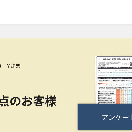
倉 Yさま
0点のお客様
アンケー