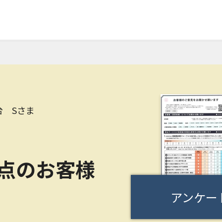
台 Sさま
0点のお客様
アンケー