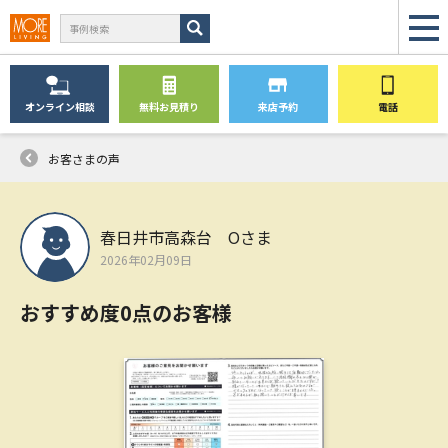
オンライン
相談
無料
お見積り
来店予約
電話
お客さまの声
春日井市高森台 Oさま
2026年02月09日
おすすめ度0点のお客様