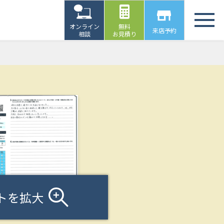
オンライン
無料
来店予約
相談
お見積り
トを拡大