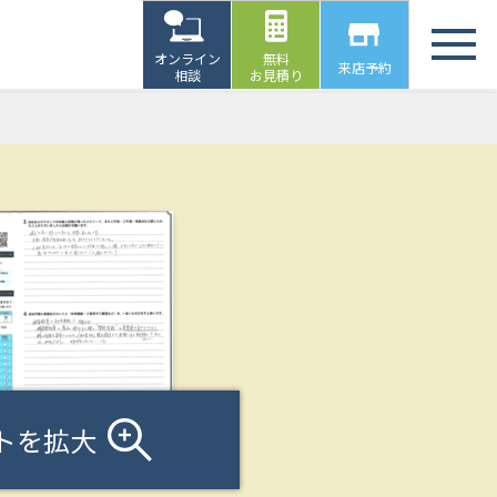
オンライン
無料
来店予約
相談
お見積り
トを拡大