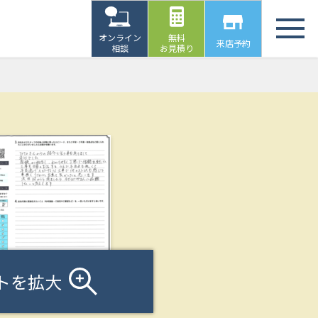
オンライン
無料
来店予約
相談
お見積り
トを拡大