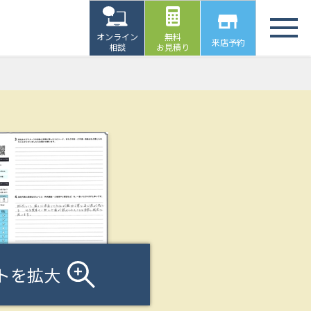
オンライン
無料
来店予約
相談
お見積り
トを拡大