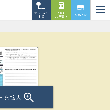
オンライン
無料
来店予約
相談
お見積り
トを拡大