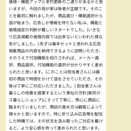
価値・機能アップと老朽更新の二通りがあるかと思
いますが、今回の我が家は後者が主眼です。そのこ
とを最初に触れましたが、商品選び・機能選択から
話が始まり、広告しか情報を持たない私は、機能と
価格設定の判断が難しいスタートでした。(いきな
り広告掲載の価格内容では出来ないといわれた様な
気がしました。) 先ずは基本セットと思われる広告
掲載商品の内容を納得できるように説明いただき、
そのうえで付加機能を紹介されれば、メーカー選
択、商品選択、付加機能の選択が分かりやすく進め
られたと思います。(このことは担当者さんには最
初の商談で時間をかけて話をさせていただき、その
後は丁寧にご対応いただきました。) 担当者さんは
暮らしの改善を提案するという貴社の方針(東邦ガ
ス暮らしショップ)にそって丁寧に、熱心に商談に
臨まれていましたが、商談の進め方は顧客によって
様々かと思いますので、特に折り込み広告等を配信
した時機では、その状況を汲み取ったご対応を戴け
ると、より安心感を持って進められたと思います。