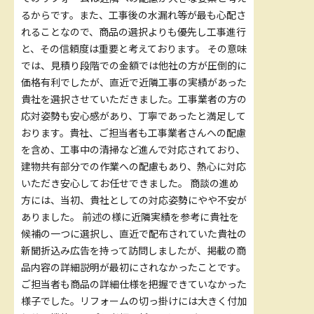
るからです。また、工事後の水漏れ等が最も心配さ
れることなので、商品の選択よりも優先し工事進行
と、その信頼度は重要と考えております。 その意味
では、見積り段階での金額では他社の方が圧倒的に
価格有利でしたが、直近で近隣工事の実績があった
貴社を選択させていただきました。工事業者の方の
応対姿勢も安心感があり、丁寧であったと満足して
おります。貴社、ご担当者も工事業者さんへの配慮
を含め、工事中の清掃など進んで対応されており、
建物共有部分での作業への配慮もあり、熱心に対応
いただき安心してお任せできました。 商談の進め
方には、当初、貴社としての対応姿勢にやや不安が
ありました。 前述の様に近隣実績を参考に貴社を
候補の一つに選択し、直近で配布されていた貴社の
新聞折込み広告を持って訪問しましたが、掲載の商
品内容の詳細説明が最初にされなかったことです。
ご担当者も商品の詳細仕様を把握できていなかった
様子でした。リフォームの切っ掛けには大きく付加