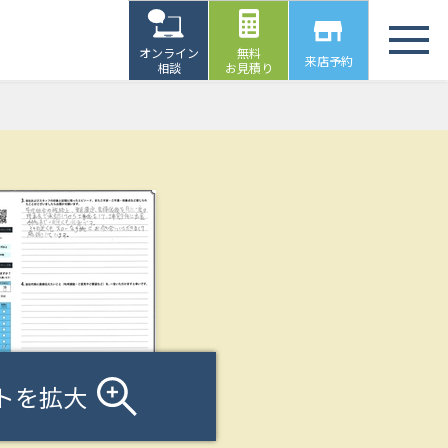
オンライン
無料
来店予約
相談
お見積り
トを拡大