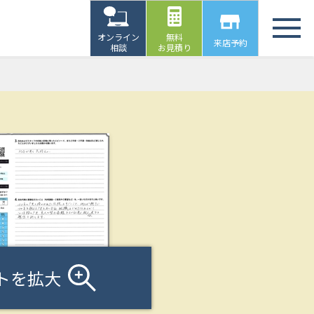
オンライン
無料
来店予約
相談
お見積り
トを拡大