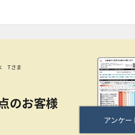
水 Tさま
0点のお客様
アンケー