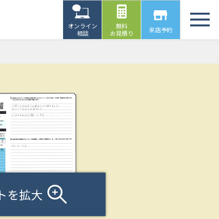
オンライン
無料
来店予約
相談
お見積り
トを拡大