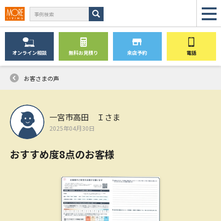
オンライン
相談
無料
お見積り
来店予約
電話
お客さまの声
一宮市高田 Ｉさま
2025年04月30日
おすすめ度8点のお客様