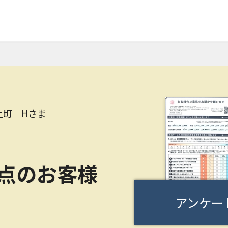
上町 Hさま
0点のお客様
アンケー