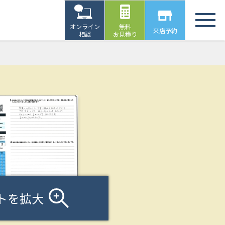
オンライン
無料
来店予約
相談
お見積り
トを拡大