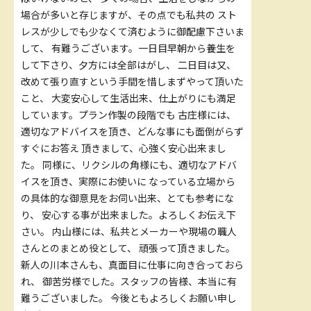
場合が多いと存じますが、その点でも私共の スト
レスが少しでも少なくて済むように御配慮下さいま
して、 有難うございます。一日目早朝から養生を
して下さり、夕方には全部はがし、 二日目は又、
改めて張り直すという手間を惜しまずやって頂いた
こと、 大変安心して生活出来、仕上がりにも満足
しています。プラン作製の段階でも 古庄様には、
適切なアドバイスを頂き、どんな事にも面倒がらず
すぐにお答え 頂きまして、心強く安心出来まし
た。 同様に、リクシルの角様にも、適切なアドバ
イスを頂き、実際にお使いに なっている立場から
の具体的な御意見をお伺い出来、とても参考にな
り、 安心する事が出来ました。よろしくお伝え下
さい。 内山様には、私共とメーカーや現場の職人
さんとのまとめ役として、 頑張って頂きました。
新人の川本さんも、真面目に仕事に向き合っておら
れ、 御苦労様でした。スタッフの皆様、本当に有
難うございました。 今後ともよろしくお願い申し