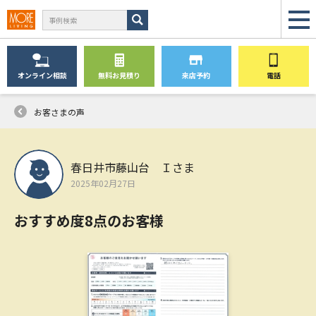
オンライン
相談
無料
お見積り
来店予約
電話
お客さまの声
春日井市藤山台 Ｉさま
2025年02月27日
おすすめ度8点のお客様