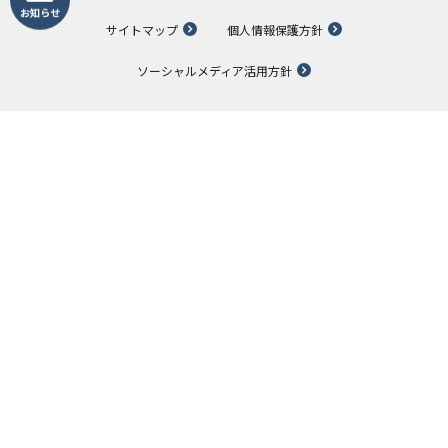
お知らせ
サイトマップ
個人情報保護方針
ソーシャルメディア活用方針
OKESHOGROUP
桶庄&みずまわり
モアリビング
名古屋Rエイジ不動産
リノキューブ