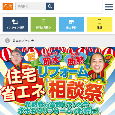
オンライン
相談
無料
お見積り
来店予約
電話
見学会／セミナー