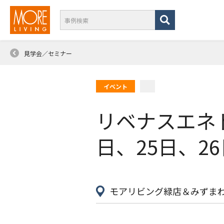
見学会／セミナー
イベント
リベナスエネド
日、25日、2
モアリビング緑店＆みずまわり