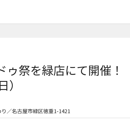
ゥ祭を緑店にて開催！（2
6日）
／名古屋市緑区徳重1-1421