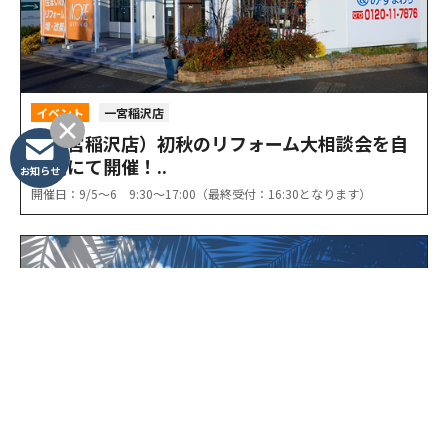
イベント
一宮稲沢店
（一宮稲沢店）初秋のリフォーム大相談会を自
店舗にて開催！..
お知らせ
開催日：9/5〜6 9:30〜17:00（最終受付：16:30となります）