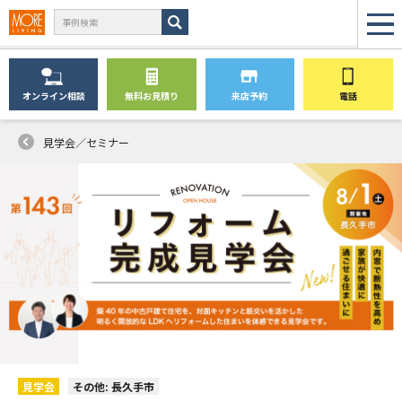
オンライン
相談
無料
お見積り
来店予約
電話
見学会／セミナー
見学会
その他: 長久手市