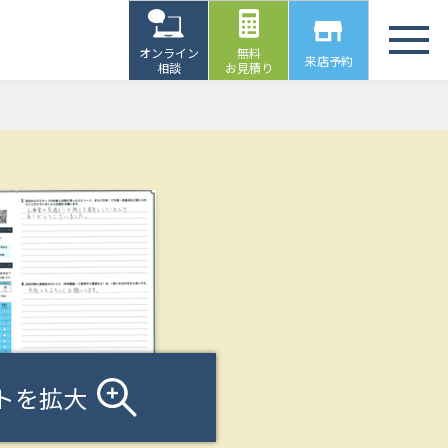
オンライン
無料
来店予約
相談
お見積り
トを拡大