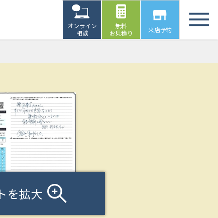
オンライン
無料
来店予約
相談
お見積り
トを拡大